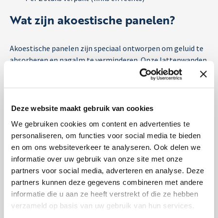
Wat zijn akoestische panelen?
Akoestische panelen zijn speciaal ontworpen om geluid te
absorberen en nagalm te verminderen. Onze lattenwanden
bestaan uit hoogwaardig,
duurzaam
vilt op een
geluiddempende basis. Ze zijn licht van gewicht, vormvast
en hebben een luxe, moderne uitstraling.
Deze website maakt gebruik van cookies
Waar kun je akoestische
We gebruiken cookies om content en advertenties te
wandpanelen voor gebruiken?
personaliseren, om functies voor social media te bieden
en om ons websiteverkeer te analyseren. Ook delen we
informatie over uw gebruik van onze site met onze
Akoestische panelen zijn ontzettend veelzijdig en geschikt
partners voor social media, adverteren en analyse. Deze
voor talloze ruimtes, zoals:
partners kunnen deze gegevens combineren met andere
Kantoren en vergaderruimtes:
Minder galm, meer
informatie die u aan ze heeft verstrekt of die ze hebben
focus.
verzameld op basis van uw gebruik van hun services.
Woonkamers en thuiskantoren:
Rustige, warme