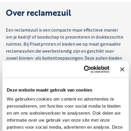
Over reclamezuil
Een reclamezuil is een compacte maar effectieve manier
om je bedrijf of boodschap te presenteren in drukbezochte
ruimtes. Bij Plaatprinten.nl bieden we op maat gemaakte
reclamezuilen die weerbestendig zijn en geschikt voor
zowel binnen- als buitentoepassingen. Deze zuilen bieden
voldoende ruimte voor heldere en opvallende prints, ideaal
voor winkelcentra, bedrijfspanden of evenementen.
Wat is een reclamezuil?
Deze website maakt gebruik van cookies
We gebruiken cookies om content en advertenties te
Een reclamezuil is een vrijstaand, stevig en duurzaam
personaliseren, om functies voor social media te bieden
display dat zowel functioneel als visueel een echte
en om ons websiteverkeer te analyseren. Ook delen we
blikvanger is. Onze zuilen worden geproduceerd van
informatie over uw gebruik van onze site met onze
hoogwaardig plaatmateriaal dat bekendstaat om zijn
partners voor social media, adverteren en analyse. Deze
lichte gewicht, strakke afwerking en uitstekende