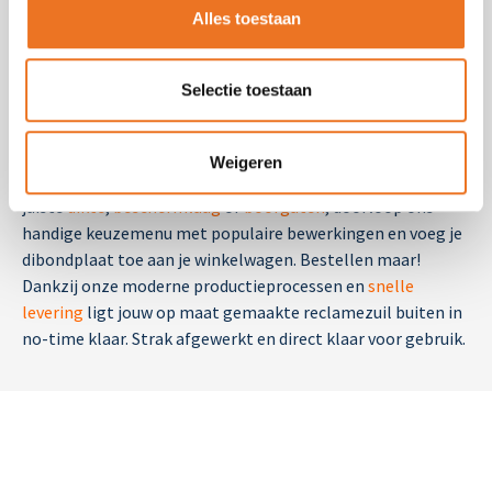
Parkeerterreinen en industriële locaties:
Voor
Alles toestaan
navigatie en identiteit.
Hoe bestel ik een reclamezuil?
Selectie toestaan
Dat regel je snel en gemakkelijk via
Plaatprinten.nl
. Stel je
Weigeren
plaat volledig naar wens samen, kies de
juiste
dikte
,
beschermlaag
of
boorgaten
, doorloop ons
handige keuzemenu met populaire bewerkingen en voeg je
dibondplaat toe aan je winkelwagen. Bestellen maar!
Dankzij onze moderne productieprocessen en
snelle
levering
ligt jouw op maat gemaakte reclamezuil buiten in
no-time klaar. Strak afgewerkt en direct klaar voor gebruik.