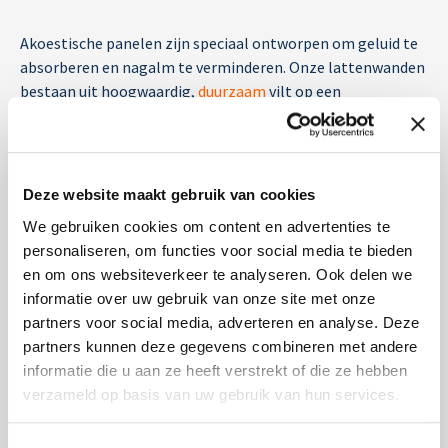
Akoestische panelen zijn speciaal ontworpen om geluid te
absorberen en nagalm te verminderen. Onze lattenwanden
bestaan uit hoogwaardig,
duurzaam
vilt op een
geluiddempende basis. Ze zijn licht van gewicht, vormvast
en hebben een luxe, moderne uitstraling.
Waar kun je akoestische
Deze website maakt gebruik van cookies
wandpanelen voor gebruiken?
We gebruiken cookies om content en advertenties te
personaliseren, om functies voor social media te bieden
Akoestische panelen zijn ontzettend veelzijdig en geschikt
en om ons websiteverkeer te analyseren. Ook delen we
voor talloze ruimtes, zoals:
informatie over uw gebruik van onze site met onze
partners voor social media, adverteren en analyse. Deze
Kantoren en vergaderruimtes:
Minder galm, meer
partners kunnen deze gegevens combineren met andere
focus.
informatie die u aan ze heeft verstrekt of die ze hebben
Woonkamers en thuiskantoren:
Rustige, warme
verzameld op basis van uw gebruik van hun services.
uitstraling en betere geluidsbeleving.
Studioruimtes:
Perfect voor muziek, podcasts en