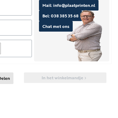
Mail: info@plaatprinten.nl
Bel: 038 385 35 68
Chat met ons
In het winkelmandje
Delen