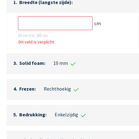
Breedte (langste zijde)
cm
10 cm t/m 300 cm
Dit veld is verplicht
Solid foam
10 mm
Frezen
Rechthoekig
Bedrukking
Enkelzijdig