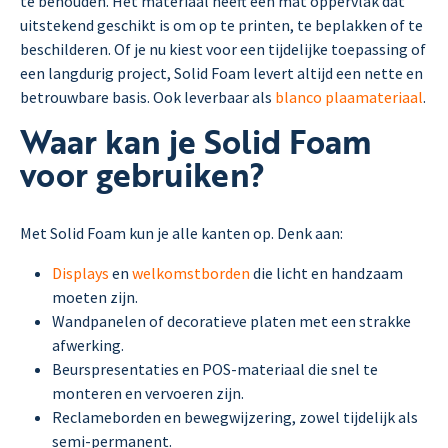
te behouden. Het materiaal heeft een mat oppervlak dat
uitstekend geschikt is om op te printen, te beplakken of te
beschilderen. Of je nu kiest voor een tijdelijke toepassing of
een langdurig project, Solid Foam levert altijd een nette en
betrouwbare basis. Ook leverbaar als
blanco plaamateriaal
.
Waar kan je Solid Foam
voor gebruiken?
Met Solid Foam kun je alle kanten op. Denk aan:
Displays
en
welkomstborden
die licht en handzaam
moeten zijn.
Wandpanelen of decoratieve platen met een strakke
afwerking.
Beurspresentaties en POS-materiaal die snel te
monteren en vervoeren zijn.
Reclameborden en bewegwijzering, zowel tijdelijk als
semi-permanent.