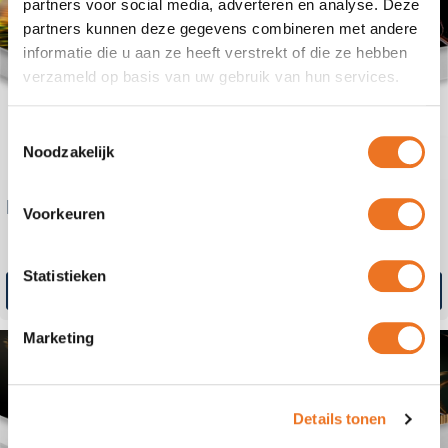
partners voor social media, adverteren en analyse. Deze
partners kunnen deze gegevens combineren met andere
informatie die u aan ze heeft verstrekt of die ze hebben
verzameld op basis van uw gebruik van hun services.
Toestemmingsselectie
Noodzakelijk
Polypropyleen
Palboard Eco Terra
Voorkeuren
Statistieken
Bestel direct
Bestel direct
Marketing
Details tonen