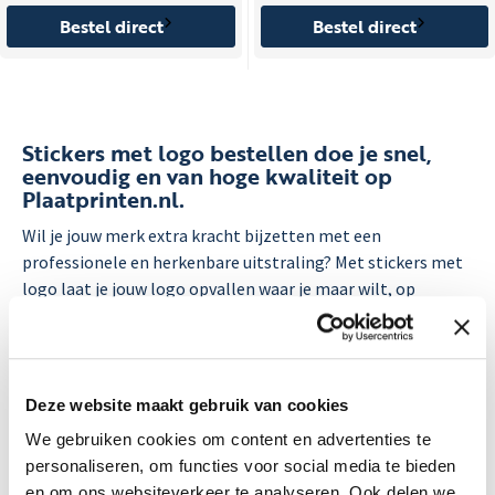
Bestel direct
Bestel direct
Stickers met logo bestellen doe je snel,
eenvoudig en van hoge kwaliteit op
Plaatprinten.nl.
Wil je jouw merk extra kracht bijzetten met een
professionele en herkenbare uitstraling? Met
stickers met
logo
laat je jouw logo opvallen waar je maar wilt, op
verpakkingen, producten, promotiemateriaal, voertuigen
of als give-away. Snel besteld, haarscherp gedrukt en
volledig op maat.
Deze website maakt gebruik van cookies
Waarom kiezen voor stickers met logo?
We gebruiken cookies om content en advertenties te
Een logo is meer dan een beeldmerk, het is jouw identiteit.
personaliseren, om functies voor social media te bieden
Door stickers met jouw logo te gebruiken, vergroot je de
en om ons websiteverkeer te analyseren. Ook delen we