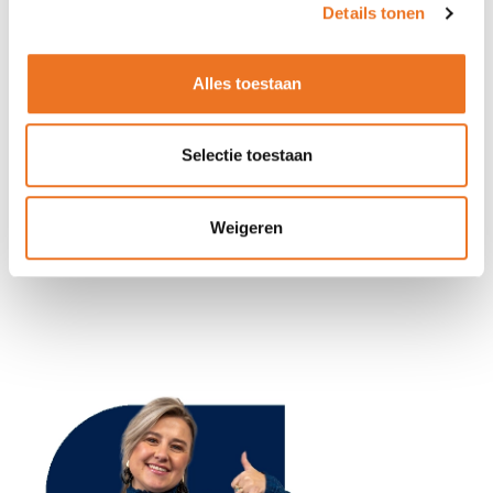
Details tonen
afmetingen door en upload je ontwerp. Wij zorgen voor
snelle levering en uitstekende kwaliteit. Zo haal jij snel het
maximale uit jouw reclame.
Alles toestaan
Contact
Selectie toestaan
Voor meer informatie, (grote) bestellingen of
vragen,
neem contact met ons op
. Wij staan klaar om jou te
helpen met al jouw vragen en om de perfecte autosticker
Weigeren
voor jouw te leveren.