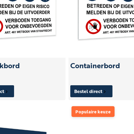
kbord
Containerbord
ect
Bestel direct
Populaire keuze