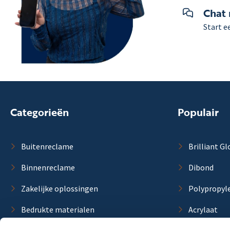
Chat
Start e
Categorieën
Populair
Buitenreclame
Brilliant Gl
Binnenreclame
Dibond
Zakelijke oplossingen
Polypropyl
Bedrukte materialen
Acrylaat