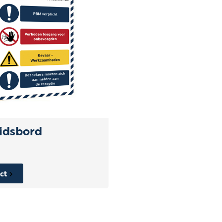
eidsbord
ect