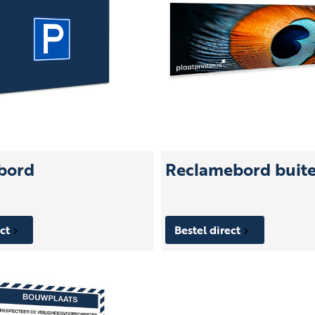
bord
Reclamebord buit
ect
Bestel direct