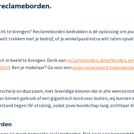
 reclameborden.
cht te brengen? Reclameborden bedrukken is dé oplossing om jouw
lt trekken met je bedrijf, of je winkelpand extra wilt laten opva
ct in beeld te brengen. Denk aan
reclameborden
,
gevelborden
,
ge
rbord
. Ben je makelaar? Ga voor een
gepersonaliseerd makelaarsb
scherp en duurzaam, met levendige kleuren die in alle weersomst
oor binnen gebruik of een gigantisch bord voor buiten, wij kunnen 
stand tegen UV-straling, zodat jouw boodschap lang zichtbaar bli
rden
t onze op maat gemaakte reclameborden. Met onze servicegericht