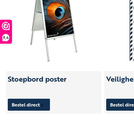
9,4
Stoepbord poster
Veiligh
Bestel direct
Bestel dir