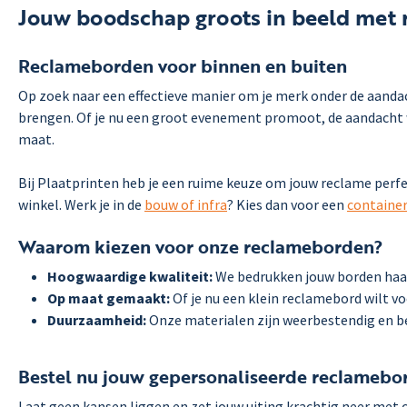
Jouw boodschap groots in beeld met
Reclameborden voor binnen en buiten
Op zoek naar een effectieve manier om je merk onder de aanda
brengen. Of je nu een groot evenement promoot, de aandacht wi
maat.
Bij Plaatprinten heb je een ruime keuze om jouw reclame perfe
winkel. Werk je in de
bouw of infra
? Kies dan voor een
containe
Waarom kiezen voor onze reclameborden?
Hoogwaardige kwaliteit:
We bedrukken jouw borden haar
Op maat gemaakt:
Of je nu een klein reclamebord wilt v
Duurzaamheid:
Onze materialen zijn weerbestendig en be
Bestel nu jouw gepersonaliseerde reclamebo
Laat geen kansen liggen en zet jouw uiting krachtig neer me