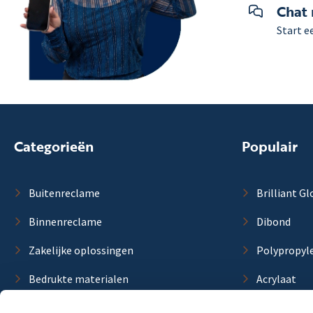
Chat
Start e
Categorieën
Populair
Buitenreclame
Brilliant Gl
Binnenreclame
Dibond
Zakelijke oplossingen
Polypropyl
Bedrukte materialen
Acrylaat
Blanco materialen
Forex