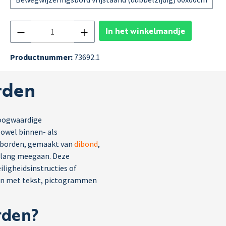
In het winkelmandje
Productnummer:
73692.1
rden
 hoogwaardige
owel binnen- als
gsborden, gemaakt van
dibond
,
n lang meegaan. Deze
iligheidsinstructies of
den met tekst, pictogrammen
rden?