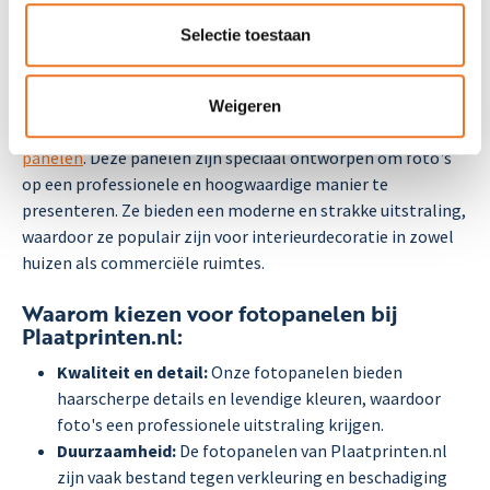
Selectie toestaan
Wat zijn fotopanelen?
Fotopanelen zijn decoratieve objecten waarop foto's of
afbeeldingen worden afgedrukt op een stevig, vlak
Weigeren
oppervlak zoals
dibond
,
acrylaat (plexiglas)
of
houten
panelen
. Deze panelen zijn speciaal ontworpen om foto's
op een professionele en hoogwaardige manier te
presenteren. Ze bieden een moderne en strakke uitstraling,
waardoor ze populair zijn voor interieurdecoratie in zowel
huizen als commerciële ruimtes.
Waarom kiezen voor fotopanelen bij
Plaatprinten.nl:
Kwaliteit en detail:
Onze fotopanelen bieden
haarscherpe details en levendige kleuren, waardoor
foto's een professionele uitstraling krijgen.
Duurzaamheid:
De fotopanelen van Plaatprinten.nl
zijn vaak bestand tegen verkleuring en beschadiging