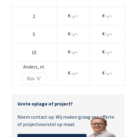
€ -,--
€ -,--
2
€ -,--
€ -,--
5
€ -,--
€ -,--
10
Anders, nl.
€ -,--
€ -,--
Grote oplage of project?
Neem contact op. Wij maken graag een offerte
of projectvoorstel op maat.