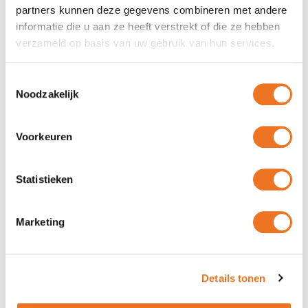
partners kunnen deze gegevens combineren met andere
Was plezierig om te ontdekken dat er goed
informatie die u aan ze heeft verstrekt of die ze hebben
gereageerd werd op mijn concept dat wat
verzameld op basis van uw gebruik van hun services.
bijstelling behoefde. Door goede suggesties
konden die dir ...
Toestemmingsselectie
Noodzakelijk
Voorkeuren
Statistieken
Walter Roeffen
Marketing
02-08-2026
Goede service.
Details tonen