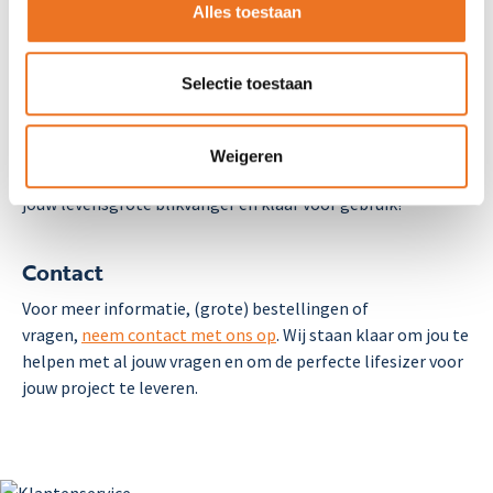
Alles toestaan
volledig, van ontwerp tot formaat, om aan te sluiten
bij jouw marketingbehoeften.
Bestel nu jouw gepersonaliseerde lifesizer
Selectie toestaan
Begin nu met het ontwerpen van jouw eigen lifesizer en
laat jouw boodschap letterlijk boven de rest uitsteken.
Weigeren
Upload je ontwerp, kies het juiste formaat, en ontvang
jouw levensgrote blikvanger en klaar voor gebruik!
Contact
Voor meer informatie, (grote) bestellingen of
vragen,
neem contact met ons op
. Wij staan klaar om jou te
helpen met al jouw vragen en om de perfecte lifesizer
voor
jouw project te leveren.