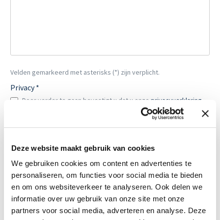
Velden gemarkeerd met asterisks (*) zijn verplicht.
Privacy *
Door verder te gaan bevestigt u dat u onze
privacyverklaring
hebt gelezen en onze
algemene voorwaarden
heeft
geaccepteerd.
Verzenden
Deze website maakt gebruik van cookies
We gebruiken cookies om content en advertenties te
Laat je promotie boven zichzelf uit
personaliseren, om functies voor social media te bieden
stijgen met een lifesizer met eigen
en om ons websiteverkeer te analyseren. Ook delen we
ontwerp.
informatie over uw gebruik van onze site met onze
partners voor social media, adverteren en analyse. Deze