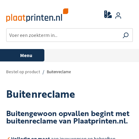
Menu
/
Bestel op product
Buitenreclame
Buitenreclame
Buitengewoon opvallen begint met
buitenreclame van Plaatprinten.nl.
✓
Volledig op maat
aan jouw wensen en behoeften