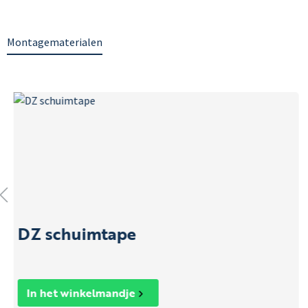
Montagematerialen
DZ schuimtape
In het winkelmandje