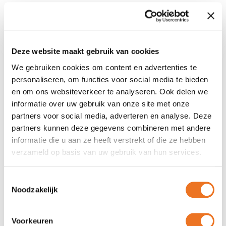
Jouw informatie, haardscherpe en
op maat gedrukt op onze borden.
Deze website maakt gebruik van cookies
We gebruiken cookies om content en advertenties te
Wat zijn informatieborden?
personaliseren, om functies voor social media te bieden
en om ons websiteverkeer te analyseren. Ook delen we
Informatieborden zijn fysieke borden die bedoeld zijn om
informatie over uw gebruik van onze site met onze
belangrijke informatie, instructies of mededelingen
partners voor social media, adverteren en analyse. Deze
duidelijk te communiceren aan een publiek. Ze worden vaak
partners kunnen deze gegevens combineren met andere
gebruikt in diverse omgevingen, zoals evenementen,
informatie die u aan ze heeft verstrekt of die ze hebben
bedrijven, scholen, ziekenhuizen en bouwplaatsen, om
verzameld op basis van uw gebruik van hun services.
mensen te informeren, te waarschuwen of te begeleiden.
Waarom kiezen voor onze reclameborden?
Toestemmingsselectie
Noodzakelijk
Hoogwaardige kwaliteit:
We bedrukken jouw
informatieborden haarscherp en duurzaam, met
levendige kleuren die in alle weersomstandigheden
Voorkeuren