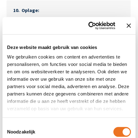
Oplage
1
€ 18,50
Deze website maakt gebruik van cookies
2
€ 19,50
We gebruiken cookies om content en advertenties te
personaliseren, om functies voor social media te bieden
5
€ 22,50
en om ons websiteverkeer te analyseren. Ook delen we
informatie over uw gebruik van onze site met onze
partners voor social media, adverteren en analyse. Deze
10
€ 27,50
partners kunnen deze gegevens combineren met andere
informatie die u aan ze heeft verstrekt of die ze hebben
verzameld op basis van uw gebruik van hun services.
Anders, nl.
Toestemmingsselectie
Noodzakelijk
Grote oplage of project?