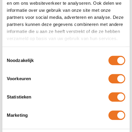
en om ons websiteverkeer te analyseren. Ook delen we
Bij Plaatprinten.nl helpen we je graag bij het maken van de
informatie over uw gebruik van onze site met onze
juiste keuze. Al onze
landkaarten
zijn van hoge kwaliteit en
partners voor social media, adverteren en analyse. Deze
volledig up-to-date anno 2025. Neem vandaag
partners kunnen deze gegevens combineren met andere
nog
contact
met ons op voor meer informatie of bestel direct
informatie die u aan ze heeft verstrekt of die ze hebben
jouw perfecte landkaart!
verzameld op basis van uw gebruik van hun services.
Toestemmingsselectie
Noodzakelijk
Bijbehorende producten
Voorkeuren
Statistieken
Marketing