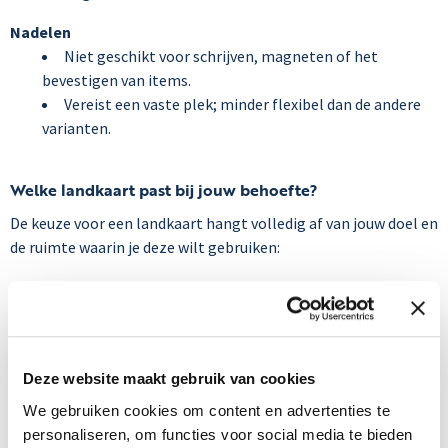
Nadelen
Niet geschikt voor schrijven, magneten of het
bevestigen van items.
Vereist een vaste plek; minder flexibel dan de andere
varianten.
Welke landkaart past bij jouw behoefte?
De keuze voor een landkaart hangt volledig af van jouw doel en
de ruimte waarin je deze wilt gebruiken:
Zoek je een functionele kaart voor plannen en
notities?
Ga voor een prikbord of whiteboard.
Heb je behoefte aan multifunctionaliteit?
Kies dan
voor het whiteboard magnetisch.
Deze website maakt gebruik van cookies
Wil je een indrukwekkende visuele toevoeging aan
We gebruiken cookies om content en advertenties te
je interieur?
Overweeg een landkaart op fotobehang.
personaliseren, om functies voor social media te bieden