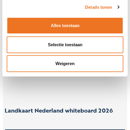
Landkaart Nederland op fotobehang 2026
Details tonen
Alles toestaan
Bestel direct
Selectie toestaan
Weigeren
Landkaart Nederland whiteboard 2026