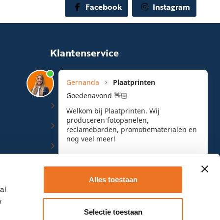
Facebook
Instagram
Klantenservice
Klantenservice
Contact en bereikbaarheid
Account en bestellen
Bestanden aanleveren
Verzenden en bezorging
Alles toestaan
Retourneren en ruilen
al
w
Klachten en suggesties
Selectie toestaan