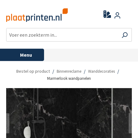
Menu
/
/
/
Bestel op product
Binnenreclame
Wanddecoraties
Marmerlook wandpanelen