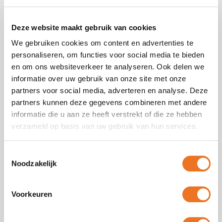
Marmerlook wandpanelen zijn stevige, lichte en
vochtbestendige muur panelen met een realistische
marmerprint. Dankzij de strakke afwerking en
Deze website maakt gebruik van cookies
hoogwaardige printkwaliteit ogen ze als echt natuursteen,
We gebruiken cookies om content en advertenties te
maar zijn ze veel praktischer in gebruik.
personaliseren, om functies voor social media te bieden
en om ons websiteverkeer te analyseren. Ook delen we
Onze marmer panelen zijn:
informatie over uw gebruik van onze site met onze
Vormvast
partners voor social media, adverteren en analyse. Deze
Glad afgewerkt en makkelijk te reinigen
partners kunnen deze gegevens combineren met andere
Vochtbestendig
informatie die u aan ze heeft verstrekt of die ze hebben
Geschikt voor binnen en semi buitenruimtes
verzameld op basis van uw gebruik van hun services.
Waar kun je marmerlook
Toestemmingsselectie
wandpanelen voor gebruiken?
Noodzakelijk
Wandpanelen badkamer zijn veelzijdig en passen in vrijwel
Voorkeuren
elke ruimte: