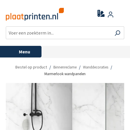
Menu
/
/
/
Bestel op product
Binnenreclame
Wanddecoraties
Marmerlook wandpanelen