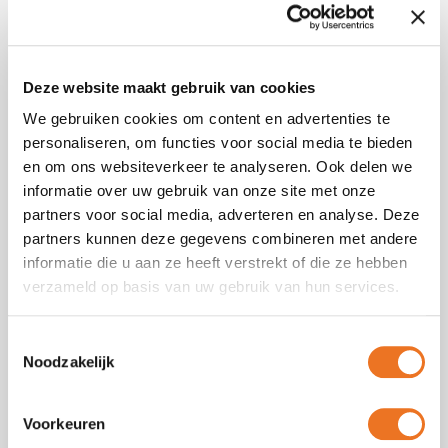
wandpanelen?
Marmerlook wandpanelen zijn stevige, lichte en
Deze website maakt gebruik van cookies
vochtbestendige muur panelen met een realistische
marmerprint. Dankzij de strakke afwerking en
We gebruiken cookies om content en advertenties te
hoogwaardige printkwaliteit ogen ze als echt natuursteen,
personaliseren, om functies voor social media te bieden
maar zijn ze veel praktischer in gebruik.
en om ons websiteverkeer te analyseren. Ook delen we
informatie over uw gebruik van onze site met onze
Onze marmer panelen zijn:
partners voor social media, adverteren en analyse. Deze
partners kunnen deze gegevens combineren met andere
Vormvast
informatie die u aan ze heeft verstrekt of die ze hebben
Glad afgewerkt en makkelijk te reinigen
verzameld op basis van uw gebruik van hun services.
Vochtbestendig
Geschikt voor binnen en semi buitenruimtes
Toestemmingsselectie
Waar kun je marmerlook
Noodzakelijk
wandpanelen voor gebruiken?
Voorkeuren