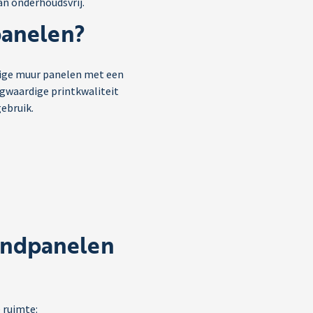
n onderhoudsvrij.
panelen?
dige muur panelen met een
ogwaardige printkwaliteit
gebruik.
andpanelen
 ruimte: