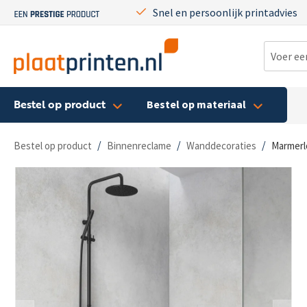
Snel en persoonlijk printadvies
Bestel op product
Bestel op materiaal
/
/
/
Bestel op product
Binnenreclame
Wanddecoraties
Marmerl