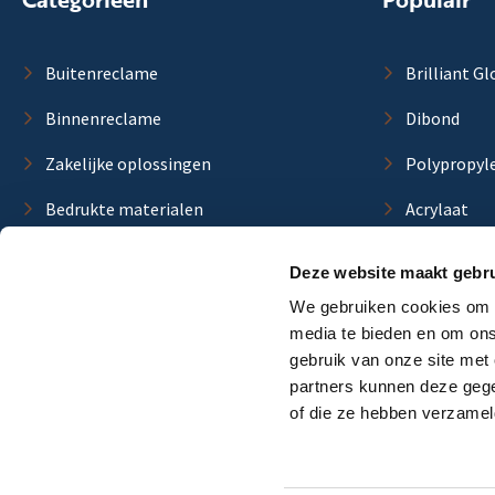
Buitenreclame
Brilliant Gl
Binnenreclame
Dibond
Zakelijke oplossingen
Polypropyl
Bedrukte materialen
Acrylaat
Blanco materialen
Forex
Deze website maakt gebru
Duurzame materialen
Trespa
We gebruiken cookies om c
media te bieden en om ons
Lichtbakpl
gebruik van onze site met
partners kunnen deze gege
of die ze hebben verzamel
Algemene voorwaarden
Privacybeleid