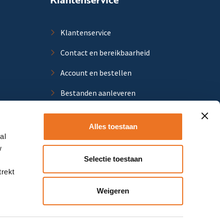
Klantenservice
Contact en bereikbaarheid
Account en bestellen
Bestanden aanleveren
Verzenden en bezorging
Alles toestaan
Retourneren en ruilen
al
w
Klachten en suggesties
Selectie toestaan
trekt
Weigeren