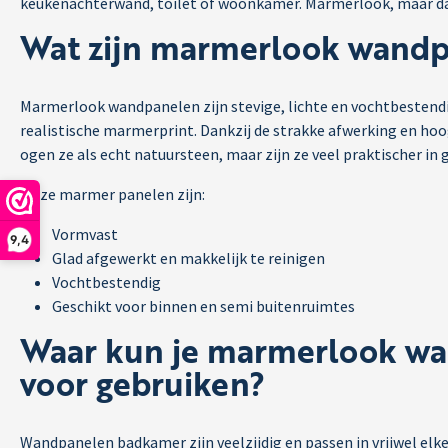
keukenachterwand, toilet of woonkamer. Marmerlook, maar da
Wat zijn marmerlook wand
Marmerlook wandpanelen zijn stevige, lichte en vochtbesten
realistische marmerprint. Dankzij de strakke afwerking en ho
ogen ze als echt natuursteen, maar zijn ze veel praktischer in 
Onze marmer panelen zijn:
Vormvast
9,4
Glad afgewerkt en makkelijk te reinigen
Vochtbestendig
Geschikt voor binnen en semi buitenruimtes
Waar kun je marmerlook w
voor gebruiken?
Wandpanelen badkamer zijn veelzijdig en passen in vrijwel elke